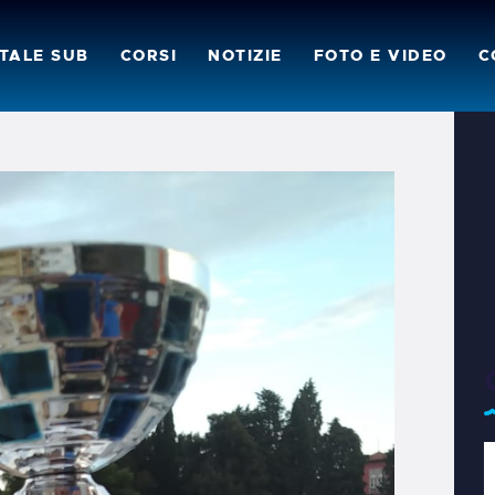
L CLUB
TALE SUB
CORSI
NOTIZIE
FOTO E VIDEO
C
ATALE SUB
ORSI
OTIZIE
OTO E VIDEO
ONTATTI