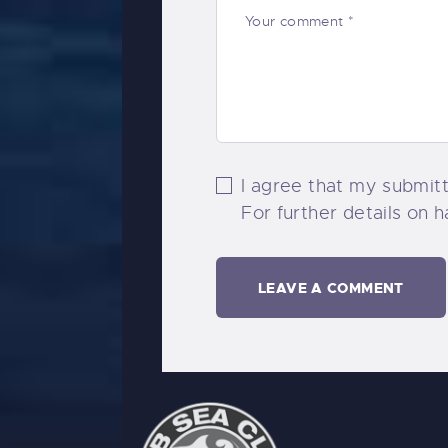
I agree that my submitt
For further details on 