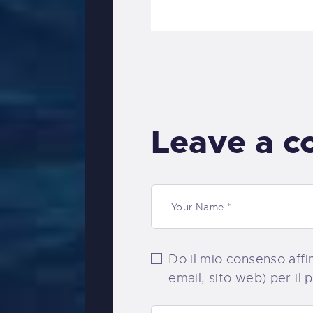
Leave a 
Do il mio consenso affi
email, sito web) per i