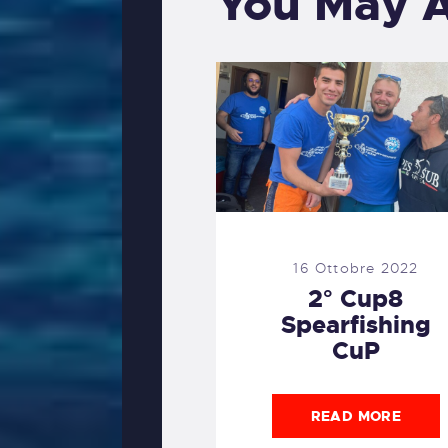
You May A
16 Ottobre 2022
2° Cup8
Spearfishing
CuP
READ MORE