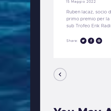
15 Maggio 2022
Ruben Iacaz, socio d
primo premio per la 
sub Trofeo Erik Radi
Share:
PREVIOUS
POST