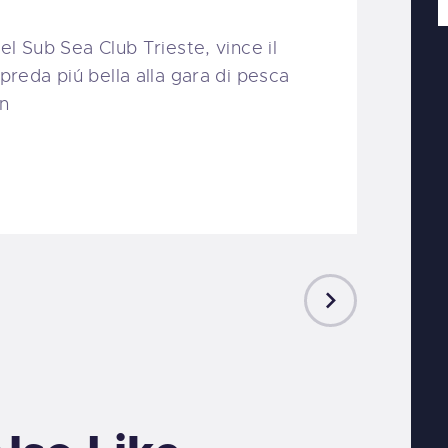
el Sub Sea Club Trieste, vince il
preda piú bella alla gara di pesca
n
NEXT
POST