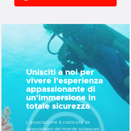
Unisciti a noi per
vivere l'esperienza
appassionante di
un'immersione in
totale sicurezza
L’associazione è costituita da
appassionati del mondo subaqueo